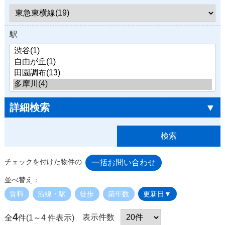
駅
詳細検索
▼
チェックを付けた物件の
並べ替え：
賃料
沿線・駅
徒歩
築年数
更新日▼
4
表示件数
全
件(1～4 件表示)