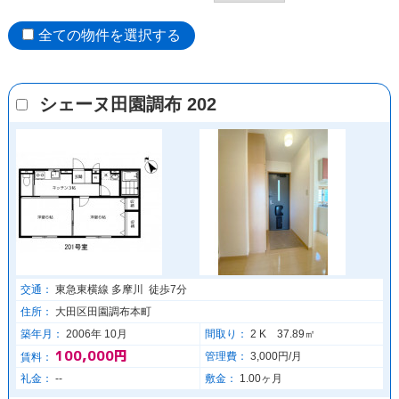
全ての物件を選択する
シェーヌ田園調布 202
交通：
東急東横線 多摩川 徒歩7分
住所：
大田区田園調布本町
築年月：
2006年 10月
間取り：
2 K 37.89㎡
100,000円
管理費：
3,000円/月
賃料：
礼金：
--
敷金：
1.00ヶ月