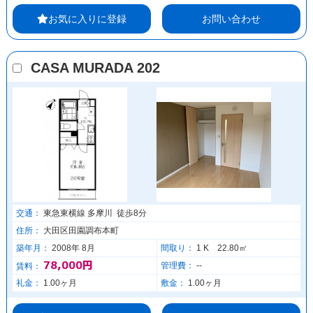
お気に入りに登録
お問い合わせ
CASA MURADA 202
交通：
東急東横線 多摩川 徒歩8分
住所：
大田区田園調布本町
築年月：
2008年 8月
間取り：
1 K 22.80㎡
78,000円
管理費：
--
賃料：
礼金：
1.00ヶ月
敷金：
1.00ヶ月