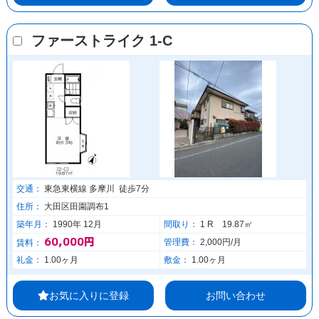
ファーストライク 1-C
交通：
東急東横線 多摩川 徒歩7分
住所：
大田区田園調布1
築年月：
1990年 12月
間取り：
1 R 19.87㎡
60,000円
管理費：
2,000円/月
賃料：
礼金：
1.00ヶ月
敷金：
1.00ヶ月
お気に入りに登録
お問い合わせ