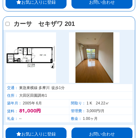
お気に入りに登録
お問い合わせ
カーサ セキザワ 201
交通：
東急東横線 多摩川 徒歩1分
住所：
大田区田園調布1
築年月：
2005年 6月
間取り：
1 K 24.22㎡
81,000円
管理費：
3,000円/月
賃料：
礼金：
--
敷金：
1.00ヶ月
お気に入りに登録
お問い合わせ