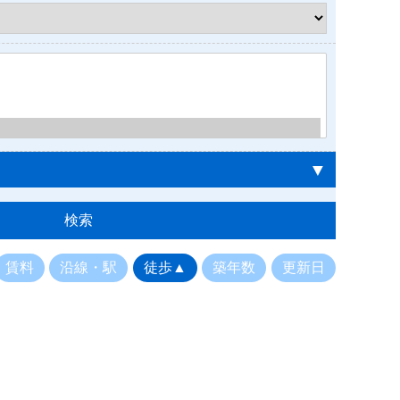
▼
賃料
沿線・駅
徒歩▲
築年数
更新日