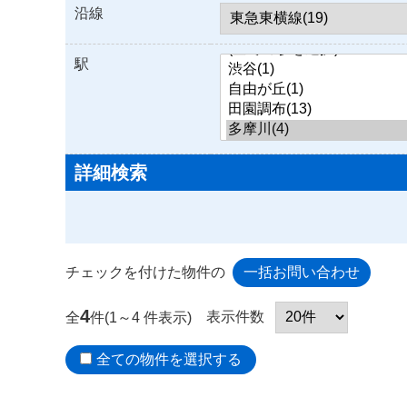
沿線
駅
詳細検索
チェックを付けた物件の
4
表示件数
全
件(1～4 件表示)
全ての物件を選択する