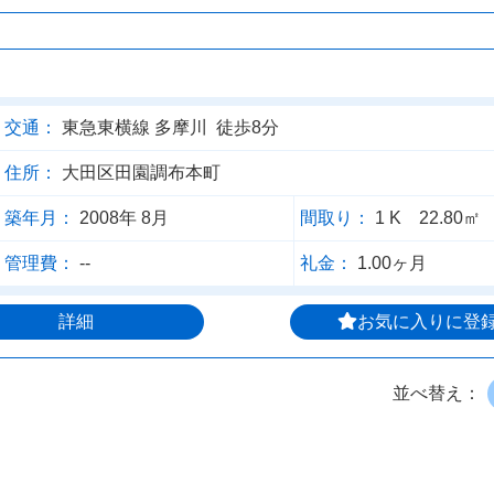
交通：
東急東横線 多摩川 徒歩8分
住所：
大田区田園調布本町
築年月：
2008年 8月
間取り：
1 K 22.80㎡
管理費：
--
礼金：
1.00ヶ月
詳細
お気に入りに登
並べ替え：