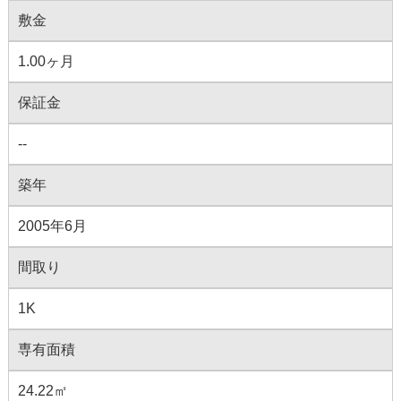
敷金
1.00ヶ月
保証金
--
築年
2005年6月
間取り
1K
専有面積
24.22㎡