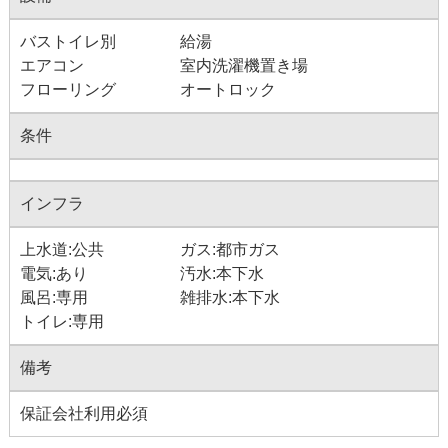
バストイレ別
給湯
エアコン
室内洗濯機置き場
フローリング
オートロック
条件
インフラ
上水道:公共
ガス:都市ガス
電気:あり
汚水:本下水
風呂:専用
雑排水:本下水
トイレ:専用
備考
保証会社利用必須