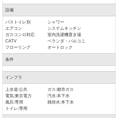
設備
バストイレ別
シャワー
エアコン
システムキッチン
ガスコンロ対応
室内洗濯機置き場
CATV
ベランダ・バルコニ
フローリング
オートロック
条件
インフラ
上水道:公共
ガス:都市ガス
電気:東京電力
汚水:本下水
風呂:専用
雑排水:本下水
トイレ:専用