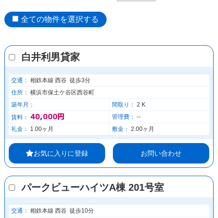
全ての物件を選択する
白井利男貸家
交通：
相鉄本線 西谷 徒歩3分
住所：
横浜市保土ケ谷区西谷町
築年月：
間取り：
2 K
40,000円
管理費：
--
賃料：
礼金：
1.00ヶ月
敷金：
2.00ヶ月
お気に入りに登録
お問い合わせ
パークビューハイツA棟 201号室
交通：
相鉄本線 西谷 徒歩10分