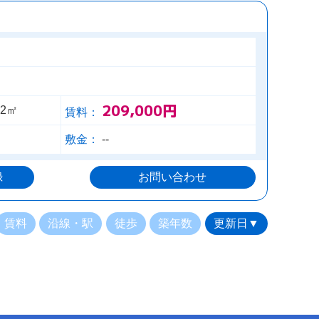
209,000円
12㎡
賃料：
敷金：
--
録
お問い合わせ
賃料
沿線・駅
徒歩
築年数
更新日▼