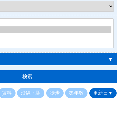
▼
賃料
沿線・駅
徒歩
築年数
更新日▼