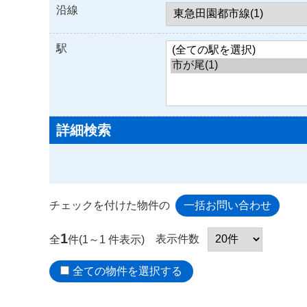
沿線
駅
詳細検索
チェックを付けた物件の
1
表示件数
全
件(1～1 件表示)
全ての物件を選択する