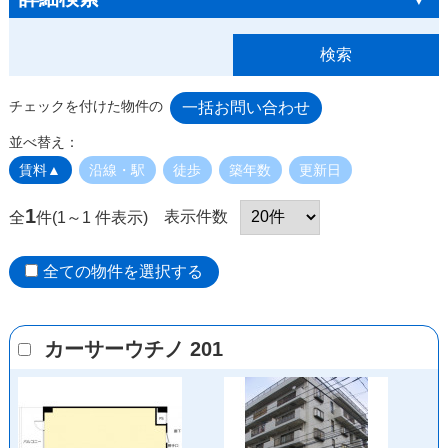
チェックを付けた物件の
並べ替え：
賃料▲
沿線・駅
徒歩
築年数
更新日
1
表示件数
全
件(1～1 件表示)
全ての物件を選択する
カーサーウチノ 201