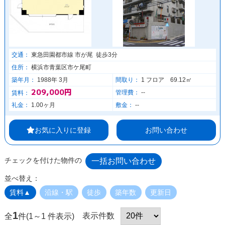
交通：
東急田園都市線 市が尾 徒歩3分
住所：
横浜市青葉区市ケ尾町
築年月：
1988年 3月
間取り：
1 フロア 69.12㎡
209,000円
管理費：
--
賃料：
礼金：
1.00ヶ月
敷金：
--
お気に入りに登録
お問い合わせ
チェックを付けた物件の
並べ替え：
賃料▲
沿線・駅
徒歩
築年数
更新日
1
表示件数
全
件(1～1 件表示)