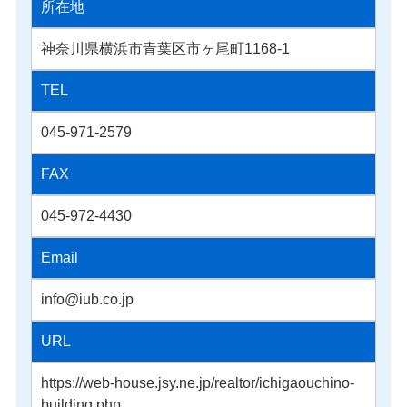
所在地
神奈川県横浜市青葉区市ヶ尾町1168-1
TEL
045-971-2579
FAX
045-972-4430
Email
info@iub.co.jp
URL
https://web-house.jsy.ne.jp/realtor/ichigaouchino-
building.php