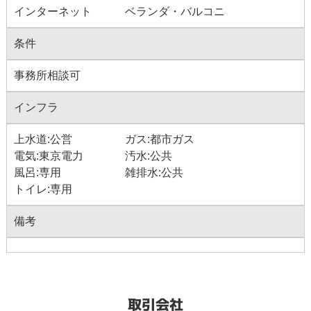
インターネット
ベランダ・バルコニ
条件
事務所相談可
インフラ
上水道:公営
ガス:都市ガス
電気:東京電力
汚水:公共
風呂:専用
雑排水:公共
トイレ:専用
備考
取引会社