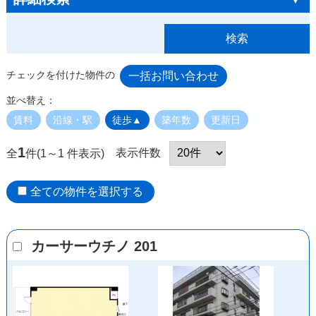
チェックを付けた物件の
並べ替え：
賃料
沿線・駅
徒歩▲
築年数
更新日
1
表示件数
全
件(1～1 件表示)
全ての物件を選択する
カーサーウチノ 201