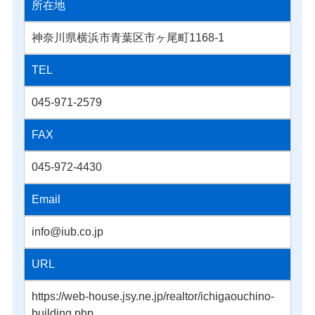
所在地
神奈川県横浜市青葉区市ヶ尾町1168-1
TEL
045-971-2579
FAX
045-972-4430
Email
info@iub.co.jp
URL
https://web-house.jsy.ne.jp/realtor/ichigaouchino-
building.php