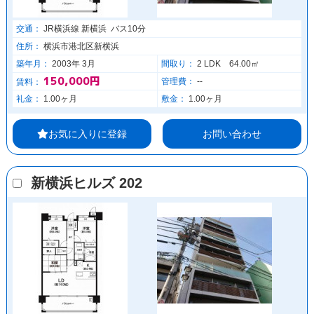
交通：
JR横浜線 新横浜 バス10分
住所：
横浜市港北区新横浜
築年月：
2003年 3月
間取り：
2 LDK 64.00㎡
150,000円
管理費：
--
賃料：
礼金：
1.00ヶ月
敷金：
1.00ヶ月
お気に入りに登録
お問い合わせ
新横浜ヒルズ 202