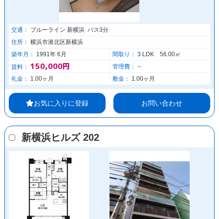
交通：
ブルーライン 新横浜 バス3分
住所：
横浜市港北区新横浜
築年月：
1991年 6月
間取り：
3 LDK 56.00㎡
150,000円
管理費：
--
賃料：
礼金：
1.00ヶ月
敷金：
1.00ヶ月
お気に入りに登録
お問い合わせ
新横浜ヒルズ 202