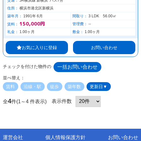
交通：
JR横浜線 新横浜 バス7分
住所：
横浜市港北区新横浜
築年月：
1991年 6月
間取り：
3 LDK 56.00㎡
150,000円
管理費：
--
賃料：
礼金：
1.00ヶ月
敷金：
1.00ヶ月
お気に入りに登録
お問い合わせ
チェックを付けた物件の
並べ替え：
賃料
沿線・駅
徒歩
築年数
更新日▼
4
表示件数
全
件(1～4 件表示)
運営会社
個人情報保護方針
お問い合わせ