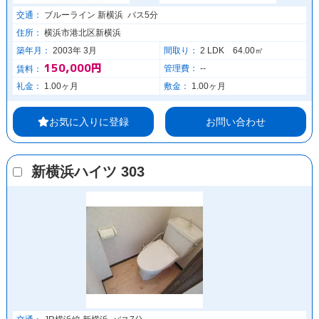
交通：
ブルーライン 新横浜 バス5分
住所：
横浜市港北区新横浜
築年月：
2003年 3月
間取り：
2 LDK 64.00㎡
150,000円
管理費：
--
賃料：
礼金：
1.00ヶ月
敷金：
1.00ヶ月
お気に入りに登録
お問い合わせ
新横浜ハイツ 303