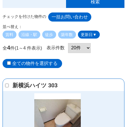
チェックを付けた物件の
並べ替え：
賃料
沿線・駅
徒歩
築年数
更新日▼
4
表示件数
全
件(1～4 件表示)
全ての物件を選択する
新横浜ハイツ 303