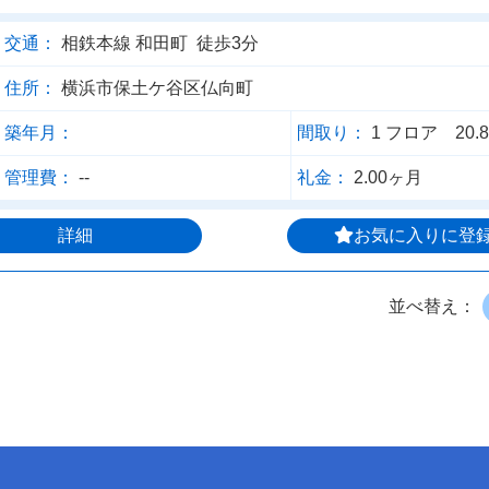
交通：
相鉄本線 和田町 徒歩3分
住所：
横浜市保土ケ谷区仏向町
築年月：
間取り：
1 フロア 20.
管理費：
--
礼金：
2.00ヶ月
詳細
お気に入りに登
並べ替え：