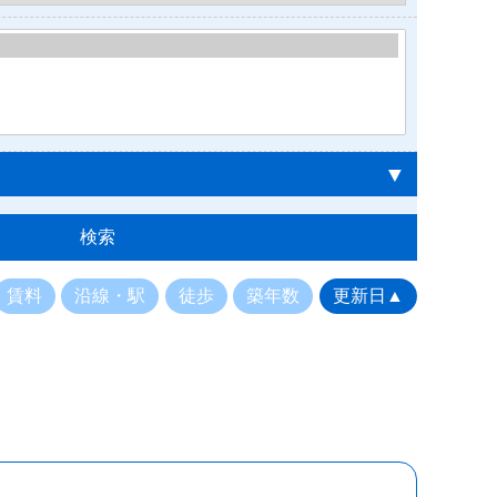
▼
賃料
沿線・駅
徒歩
築年数
更新日▲