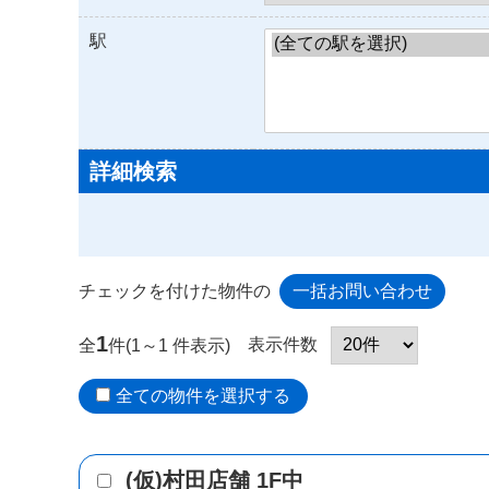
駅
詳細検索
チェックを付けた物件の
1
表示件数
全
件(1～1 件表示)
全ての物件を選択する
(仮)村田店舗 1F中