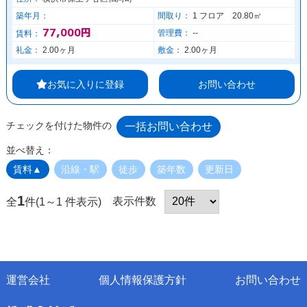
築年月：
間取り：
1 フロア 20.80㎡
77,000円
管理費：
--
賃料：
礼金：
2.00ヶ月
敷金：
2.00ヶ月
お気に入りに登録
お問い合わせ
チェックを付けた物件の
並べ替え：
賃料▲
沿線・駅
徒歩
築年数
更新日
1
表示件数
全
件(1～1 件表示)
運営会社
個人情報保護方針
お問い合わせ