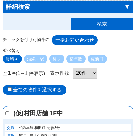
詳細検索
▼
チェックを付けた物件の
並べ替え：
賃料▲
沿線・駅
徒歩
築年数
更新日
1
表示件数
全
件(1～1 件表示)
全ての物件を選択する
(仮)村田店舗 1F中
交通：
相鉄本線 和田町 徒歩3分
住所：
横浜市保土ケ谷区仏向町