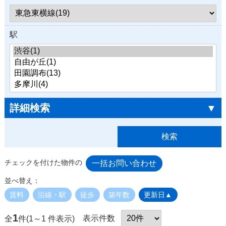
駅
詳細検索
▼
チェックを付けた物件の
並べ替え：
賃料
沿線・駅
徒歩
築年数
更新日▲
1
表示件数
全
件(1～1 件表示)