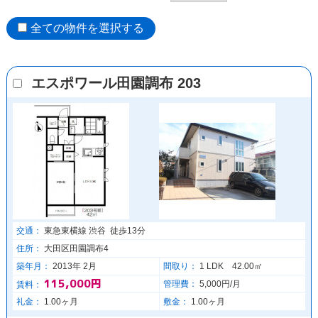
全ての物件を選択する
エスポワール田園調布 203
交通：
東急東横線 渋谷 徒歩13分
住所：
大田区田園調布4
築年月：
2013年 2月
間取り：
1 LDK 42.00㎡
115,000円
管理費：
5,000円/月
賃料：
礼金：
1.00ヶ月
敷金：
1.00ヶ月