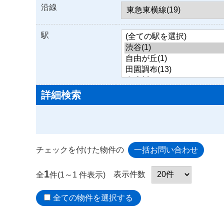
沿線
駅
詳細検索
チェックを付けた物件の
1
表示件数
全
件(1～1 件表示)
全ての物件を選択する