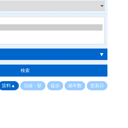
▼
賃料▲
沿線・駅
徒歩
築年数
更新日