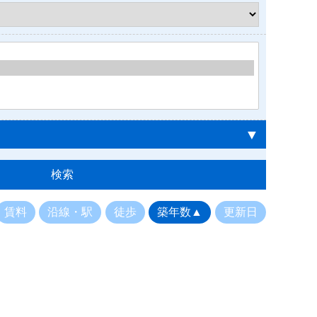
▼
賃料
沿線・駅
徒歩
築年数▲
更新日