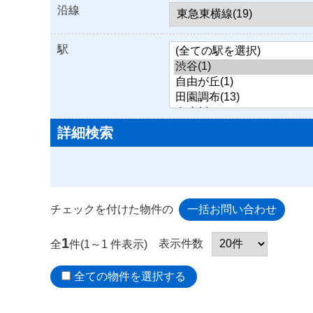
沿線
駅
詳細検索
チェックを付けた物件の
1
表示件数
全
件(1～1 件表示)
全ての物件を選択する