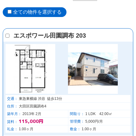
全ての物件を選択する
エスポワール田園調布 203
交通：
東急東横線 渋谷 徒歩13分
住所：
大田区田園調布4
築年月：
2013年 2月
間取り：
1 LDK 42.00㎡
115,000円
管理費：
5,000円/月
賃料：
礼金：
1.00ヶ月
敷金：
1.00ヶ月