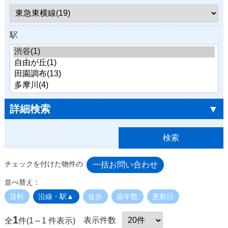
駅
詳細検索
▼
チェックを付けた物件の
並べ替え：
賃料
沿線・駅▲
徒歩
築年数
更新日
1
表示件数
全
件(1～1 件表示)