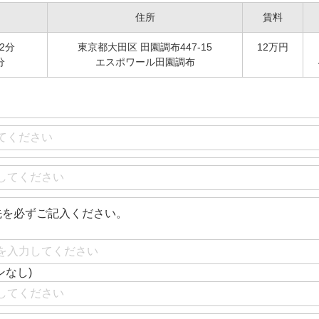
住所
賃料
2分
東京都大田区 田園調布447-15
12万円
分
エスポワール田園調布
先を必ずご記入ください。
ンなし)