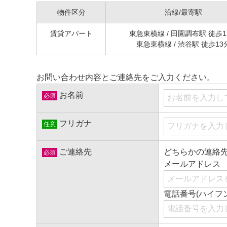
物件区分
沿線
/最寄駅
賃貸アパート
東急東横線
/ 田園調布駅
徒歩1
東急東横線
/ 渋谷駅
徒歩13
お問い合わせ内容とご連絡先をご入力ください。
お名前
必須
フリガナ
任意
ご連絡先
どちらかの連絡
必須
メールアドレス
電話番号(ハイフ