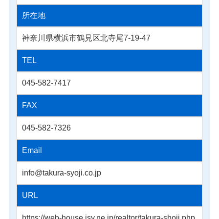
所在地
神奈川県横浜市鶴見区北寺尾7-19-47
TEL
045-582-7417
FAX
045-582-7326
Email
info@takura-syoji.co.jp
URL
https://web-house.jsy.ne.jp/realtor/takura-shoji.php